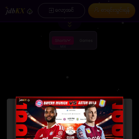
/
×
ေလာ့အင္
စာရင္းသြင္းရန္
ပင္မ
စာရင္းသြင္းရန္
ပရိုမိုးရွင္း
ေခါင္းစဥ္ ( ေဆာင္းပါး )
အမွတ္စဥ္မ်ား
ကြ ်နု္ပ္တုိိ ့အေၾကာင္း
Installation
စည္းကမ္းခ်က္မ်ားႏွင့္ အေျခအေနမ်ား
App
ေဒါင္းလုဒ္